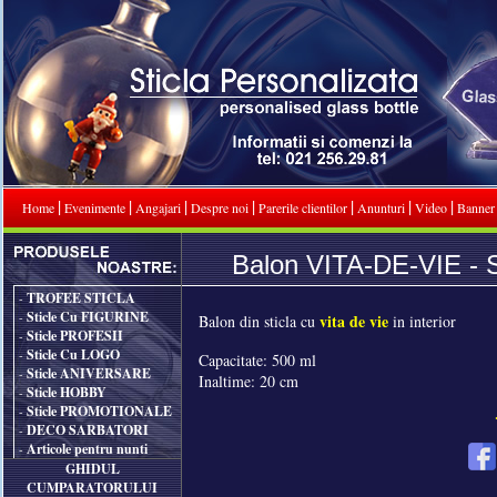
|
|
|
|
|
|
|
Home
Evenimente
Angajari
Despre noi
Parerile clientilor
Anunturi
Video
Banner
Balon VITA-DE-VIE - 
TROFEE STICLA
-
Sticle Cu FIGURINE
-
vita de vie
Balon din sticla cu
in interior
Sticle PROFESII
-
Sticle Cu LOGO
-
Capacitate: 500 ml
Sticle ANIVERSARE
-
Inaltime: 20 cm
Sticle HOBBY
-
Sticle PROMOTIONALE
-
DECO SARBATORI
-
Articole pentru nunti
-
GHIDUL
CUMPARATORULUI