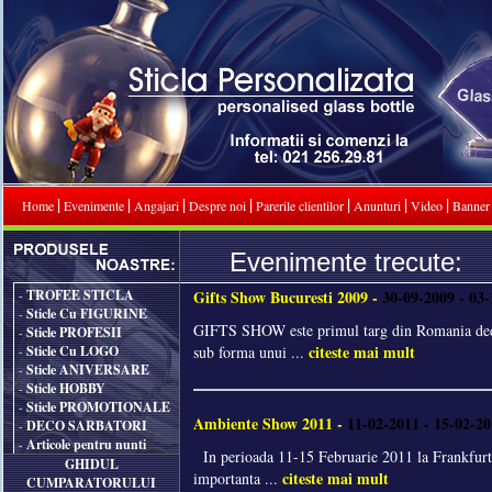
|
|
|
|
|
|
|
Home
Evenimente
Angajari
Despre noi
Parerile clientilor
Anunturi
Video
Banner
Evenimente trecute:
TROFEE STICLA
Gifts Show Bucuresti 2009 -
30-09-2009 - 03
-
Sticle Cu FIGURINE
-
GIFTS SHOW este primul targ din Romania dedica
Sticle PROFESII
-
citeste mai mult
Sticle Cu LOGO
sub forma unui ...
-
Sticle ANIVERSARE
-
Sticle HOBBY
-
Sticle PROMOTIONALE
-
Ambiente Show 2011 -
11-02-2011 - 15-02-2
DECO SARBATORI
-
Articole pentru nunti
-
In perioada 11-15 Februarie 2011 la Frankfurt 
GHIDUL
citeste mai mult
importanta ...
CUMPARATORULUI